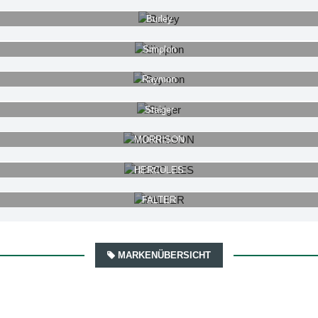
Burley
Simplon
Raymon
Staiger
MORRISON
HERCULES
FALTER
MARKENÜBERSICHT