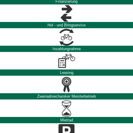
Finanzierung
Hol - und Bringservice
Inzahlungnahme
Leasing
Zweiradmechaniker Meisterbetrieb
Mietrad