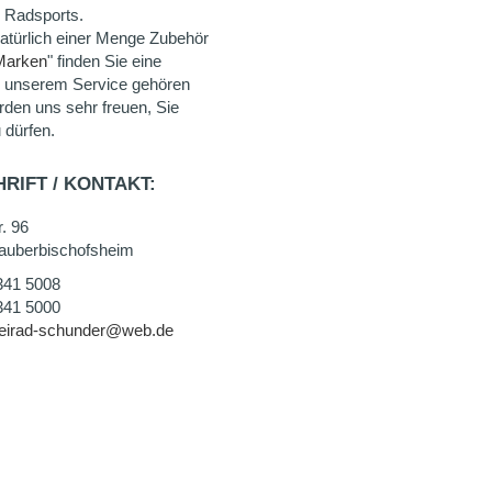
 Radsports.
natürlich einer Menge Zubehör
Marken
" finden Sie eine
u unserem Service gehören
rden uns sehr freuen, Sie
 dürfen.
RIFT / KONTAKT:
. 96
auberbischofsheim
341 5008
341 5000
eirad-schunder@web.de