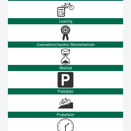
Leasing
Zweiradmechaniker Meisterbetrieb
Mietrad
Parkplatz
Probefahrt