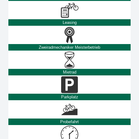
Leasing
Zweiradmechaniker Meisterbetrieb
Mietrad
Parkplatz
Probefahrt