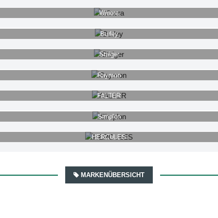
Winora
Burley
Staiger
Raymon
FALTER
Simplon
HERCULES
MARKENÜBERSICHT