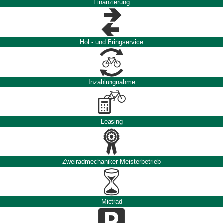
Finanzierung
Hol - und Bringservice
Inzahlungnahme
Leasing
Zweiradmechaniker Meisterbetrieb
Mietrad