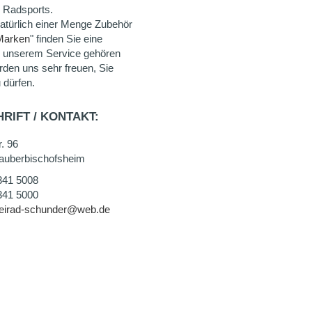
 Radsports.
natürlich einer Menge Zubehör
Marken
" finden Sie eine
u unserem Service gehören
rden uns sehr freuen, Sie
 dürfen.
RIFT / KONTAKT:
. 96
auberbischofsheim
341 5008
341 5000
eirad-schunder@web.de