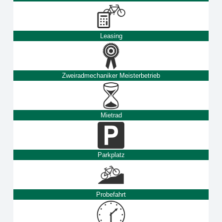
Leasing
Zweiradmechaniker Meisterbetrieb
Mietrad
Parkplatz
Probefahrt