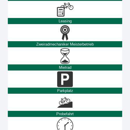
Leasing
Zweiradmechaniker Meisterbetrieb
Mietrad
Parkplatz
Probefahrt