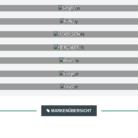
Simplon
Burley
MORRISON
HERCULES
Winora
Staiger
Ghost
MARKENÜBERSICHT