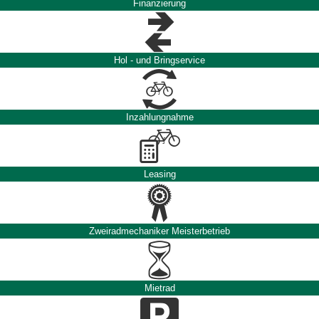
Finanzierung
Hol - und Bringservice
Inzahlungnahme
Leasing
Zweiradmechaniker Meisterbetrieb
Mietrad