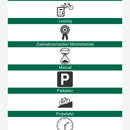
Leasing
Zweiradmechaniker Meisterbetrieb
Mietrad
Parkplatz
Probefahrt